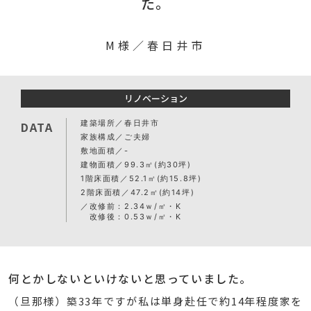
た。
M様／春日井市
リノベーション
建築場所
春日井市
DATA
家族構成
ご夫婦
敷地面積
-
建物面積
99.3㎡(約30坪)
1階床面積
52.1㎡(約15.8坪)
2階床面積
47.2㎡(約14坪)
改修前：2.34ｗ/㎡・K
改修後：0.53ｗ/㎡・K
何とかしないといけないと思っていました。
（旦那様）築33年ですが私は単身赴任で約14年程度家を