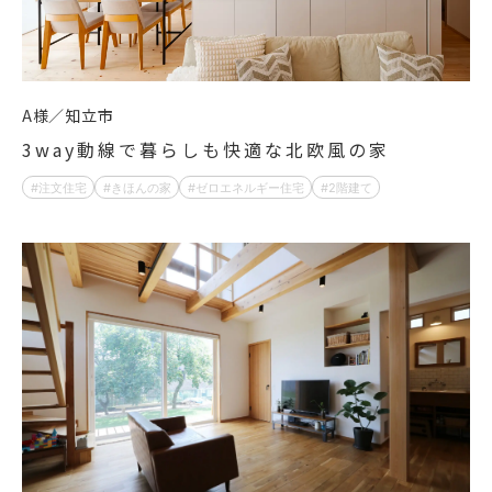
A様
知立市
3way動線で暮らしも快適な北欧風の家
注文住宅
きほんの家
ゼロエネルギー住宅
2階建て