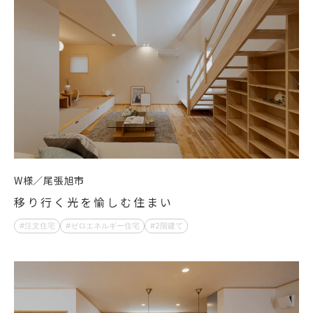
W様
尾張旭市
移り行く光を愉しむ住まい
注文住宅
ゼロエネルギー住宅
2階建て