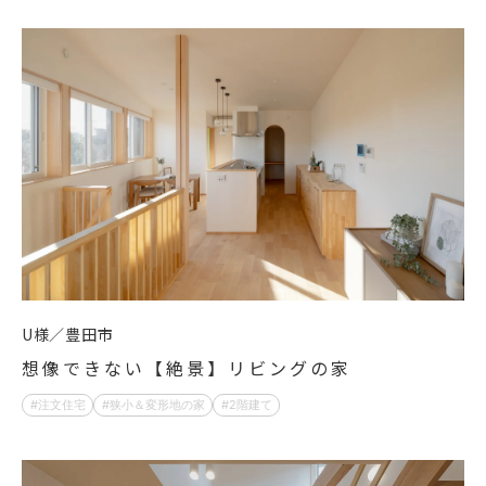
U様
豊田市
想像できない【絶景】リビングの家
注文住宅
狭小＆変形地の家
2階建て