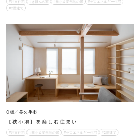
注文住宅
きほんの家
狭小＆変形地の家
ゼロエネルギー住宅
2階建て
O様
長久手市
【狭小地】を楽しむ住まい
注文住宅
狭小＆変形地の家
ゼロエネルギー住宅
2階建て