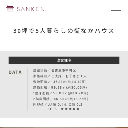
30坪で5人暮らしの街なかハウス
注文住宅
建築場所
名古屋市中村区
DATA
家族構成
ご夫婦、お子さま１人
敷地面積
146.11㎡(約44.19坪)
建物面積
99.38㎡(約30.06坪)
1階床面積
53.83㎡(約16.28坪)
2階床面積
45.55㎡(約13.77坪)
性能値
UA値 0.44, C値 0.2
BELS ★★★★★